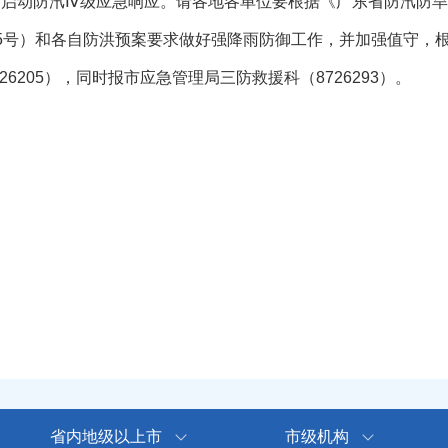
启动防汛Ⅳ级应急响应。请各地各单位要根据《广东省防汛防旱
〕35号）和各自防洪预案要求做好强降雨防御工作，并加强值守，
205），同时报市应急管理局三防救援科（8726293）。
省内地级以上市
市级机构