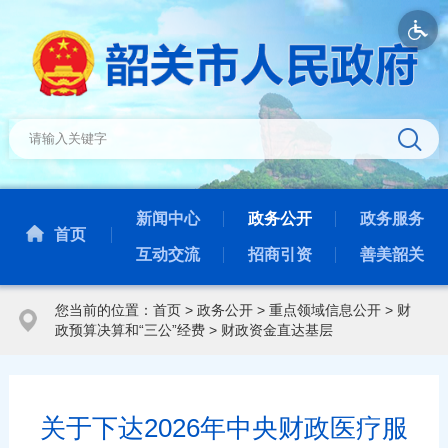
新闻中心
政务公开
政务服务
首页
互动交流
招商引资
善美韶关
您当前的位置：
首页
>
政务公开
>
重点领域信息公开
>
财
政预算决算和“三公”经费
>
财政资金直达基层
关于下达2026年中央财政医疗服