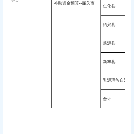
补助资金预算--韶关市
仁化县
始兴县
翁源县
新丰县
乳源瑶族自治县
合计