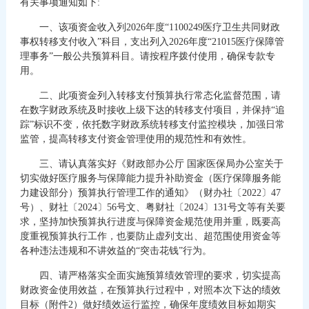
有关事项通知如下:
一、该项资金收入列2026年度“1100249医疗卫生共同财政
事权转移支付收入”科目，支出列入2026年度“21015医疗保障管
理事务”一般公共预算科目。请按程序拨付使用，确保专款专
用。
二、此项资金列入转移支付预算执行常态化监督范围，请
在数字财政系统及时接收上级下达的转移支付项目，并保持“追
踪”标识不变，依托数字财政系统转移支付监控模块，加强日常
监管，提高转移支付资金管理使用的规范性和有效性。
三、请认真落实好《财政部办公厅 国家医保局办公室关于
切实做好医疗服务与保障能力提升补助资金（医疗保障服务能
力建设部分）预算执行管理工作的通知》（财办社〔2022〕47
号）、财社〔2024〕56号文、粤财社〔2024〕131号文等有关要
求，坚持加快预算执行进度与保障资金规范使用并重，既要高
度重视预算执行工作，也要防止虚列支出、超范围使用资金等
各种违法违规和不讲效益的“突击花钱”行为。
四、请严格落实全面实施预算绩效管理的要求，切实提高
财政资金使用效益，在预算执行过程中，对照本次下达的绩效
目标（附件2）做好绩效运行监控，确保年度绩效目标如期实