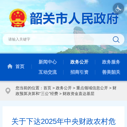
新闻中心
政务公开
政务服务
首页
互动交流
招商引资
善美韶关
您当前的位置：
首页
>
政务公开
>
重点领域信息公开
>
财
政预算决算和“三公”经费
>
财政资金直达基层
关于下达2025年中央财政农村危