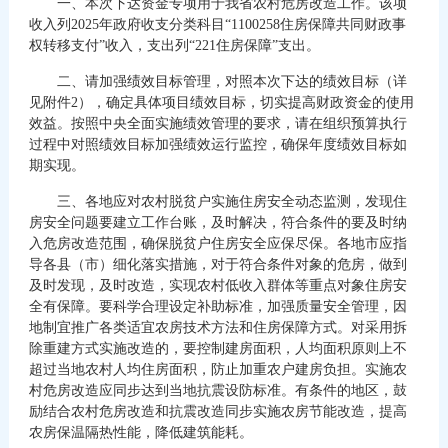
一、本次下达资金专项用于我省农村危房改造工作。该项
收入列2025年政府收支分类科目“1100258住房保障共同财政事
权转移支付”收入，支出列“221住房保障”支出。
二、请加强绩效目标管理，对照本次下达的绩效目标（详
见附件2），确定具体项目绩效目标，切实提高财政资金的使用
效益。按照中央全面实施绩效管理的要求，请在组织预算执行
过程中对照绩效目标加强绩效运行监控，确保年度绩效目标如
期实现。
三、各地应对农村脱贫户实施住房安全动态监测，发现住
房安全问题要建立工作台账，及时解决，符合条件的要及时纳
入危房改造范围，确保脱贫户住房安全应保尽保。各地市应指
导各县（市）细化落实措施，对于符合条件对象的危房，做到
及时发现，及时改造，实现农村低收入群体等重点对象住房安
全有保障。要科学合理设定补助标准，加强质量安全管理，因
地制宜推广各类适宜农房技术方法和住房保障方式。对采用拆
除重建方式实施改造的，要控制建房面积，人均面积原则上不
超过当地农村人均住房面积，防止加重农户建房负担。实施农
村危房改造应同步达到当地抗震设防标准。有条件的地区，鼓
励结合农村危房改造和抗震改造同步实施农房节能改造，提高
农房保温隔热性能，降低建筑能耗。