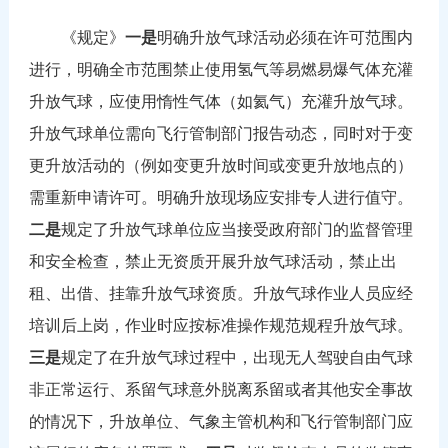
《规定》
一是
明确升放气球活动必须在许可范围内
进行，明确全市范围禁止使用氢气等易燃易爆气体充灌
升放气球，应使用惰性气体（如氦气）充灌升放气球。
升放气球单位需向飞行管制部门报告动态，同时对于变
更升放活动的（例如变更升放时间或变更升放地点的）
需重新申请许可。明确升放现场应安排专人进行值守。
二是
规定了升放气球单位应当接受政府部门的监督管理
和安全检查，禁止无资质开展升放气球活动，禁止出
租、出借、挂靠升放气球资质。升放气球作业人员应经
培训后上岗，作业时应按标准操作规范规程升放气球。
三是
规定了在升放气球过程中，出现无人驾驶自由气球
非正常运行、系留气球意外脱离系留或者其他安全事故
的情况下，升放单位、气象主管机构和飞行管制部门应