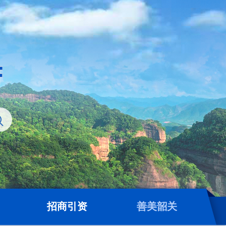
招商引资
善美韶关