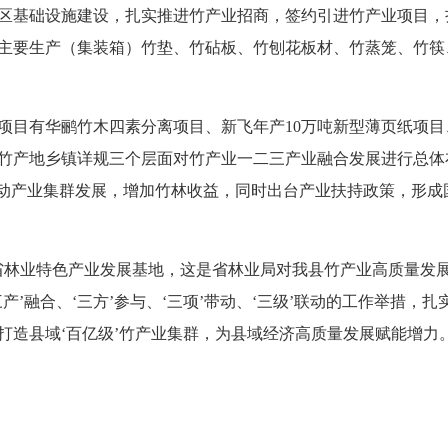
区基础设施建设，扎实推进竹产业招商，签约引进竹产业项目，
家，主要生产（集装箱）竹垫、竹砧板、竹刨花板材、竹蒸笼、竹
有华鹂竹木四素分离项目、新飞年产10万吨新型薄页纸项目、
竹产地乡镇详规三个层面对竹产业一二三产业融合发展进行总体布
带动产业集群发展，增加竹林收益，同时出台产业扶持政策，形
林业特色产业发展基地，这是省林业局对我县竹产业高质量发展
三产’融合、‘三方’参与、‘三项’带动、‘三级’联动的工作举措
造县域‘百亿级’竹产业集群，为县域经济高质量发展赋能增力。