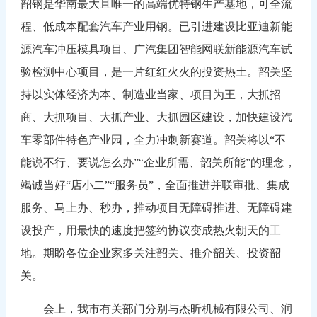
韶钢是华南最大且唯一的高端优特钢生产基地，可全流
程、低成本配套汽车产业用钢。已引进建设比亚迪新能
源汽车冲压模具项目、广汽集团智能网联新能源汽车试
验检测中心项目，是一片红红火火的投资热土。韶关坚
持以实体经济为本、制造业当家、项目为王，大抓招
商、大抓项目、大抓产业、大抓园区建设，加快建设汽
车零部件特色产业园，全力冲刺新赛道。韶关将以“不
能说不行、要说怎么办”“企业所需、韶关所能”的理念，
竭诚当好“店小二”“服务员”，全面推进并联审批、集成
服务、马上办、秒办，推动项目无障碍推进、无障碍建
设投产，用最快的速度把签约协议变成热火朝天的工
地。期盼各位企业家多关注韶关、推介韶关、投资韶
关。
会上，我市有关部门分别与杰昕机械有限公司、润