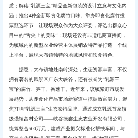
质；解读“乳源三宝”精品全新包装的设计立意与文化内
涵；推出4种全新即食化腐竹口味。举办即食化腐竹投
票甄选环节，让现场观众作为大众评委，评选出群众心
目中的“舌尖上的美味”；现场还设有非遗电商直播间，
为镇域内的新型农业经营主体展销农特产品打造一个线
上平台，展现大布镇独特的地域风情和饮食特色。
据悉，大布镇地处南岭深处，生态资源丰富，不仅
拥有著名的风景区广东大峡谷，还有被誉为“乳源三
宝”的腐竹、笋干、番薯干。近年来，该镇紧盯市场发
展趋势，从即食化产品市场新赛道中挖掘致富潜力，聚
焦打响“乳源三宝”生态农特品牌。通过成立乳源首家镇
级强镇富村公司——峡谷振鑫生态农业开发有限公司，
统筹整合500万元，建成产业振兴标准化帮扶车间，与