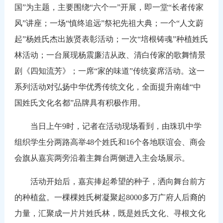
国”为主题，主要围绕“六个一”开展，即一堂“长者传家
风”讲座；一场“慎终追远”祭祀先祖大典；一个“人文蔚
起”杨姓氏杰出族贤表彰活动；一次“培根铸魂”种植姓氏
林活动；一台展现杨震廉洁从政、清白传家的歌舞情景
剧《四知流芳》；一席“家的味道”传统宴席活动。这一
系列活动对弘扬中华优秀传统文化，全面提升南雄“中
国姓氏文化名都”品牌具有积极作用。
当日上午9时，记者在活动现场看到，由珠玑中学
组织学生分两路高举48个姓氏和16个各地联谊会、商会
会旗从嘉宾两旁沿着主舞台两侧进入主会场展示。
活动开始后，嘉宾捧起希望的种子，洒向舞台前方
的种植盆。一棵棵姓氏树凝聚起8000多万广府人后裔的
力量，汇聚成一片片姓氏林，既是姓氏文化、寻根文化