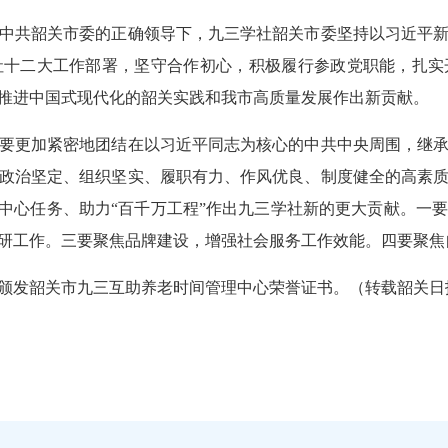
共韶关市委的正确领导下，九三学社韶关市委坚持以习近平新
社十二大工作部署，坚守合作初心，积极履行参政党职能，扎实
力推进中国式现代化的韶关实践和我市高质量发展作出新贡献
要更加紧密地团结在以习近平同志为核心的中共中央周围，继承
政治坚定、组织坚实、履职有力、作风优良、制度健全的高素
”中心任务、助力“百千万工程”作出九三学社新的更大贡献。一
调研工作。三要聚焦品牌建设，增强社会服务工作效能。四要聚
发韶关市九三互助养老时间管理中心荣誉证书。（转载韶关日报