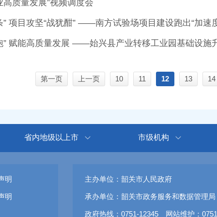
业高质量发展”视频调度会
” 项目攻坚“战犹酣” ——南方试验场项目建设跑出“加速度
跑” 赋能高质量发展 ——始兴县产业转移工业园基础设施
第一页
上一页
10
11
12
13
14
省内地级以上市
市级机构
声明
主办单位：韶关市人民政府
声明
承办单位：韶关市政务服务和数据管理局
政府热线：0751-12345 网站维护：0751-