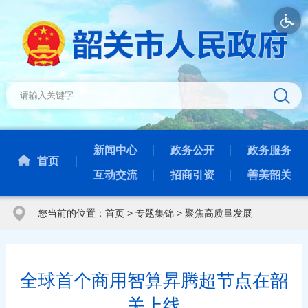
新闻中心
政务公开
政务服务
首页
互动交流
招商引资
善美韶关
您当前的位置：
首页
>
专题集锦
>
聚焦高质量发展
全球首个商用智算昇腾超节点在韶
关上线