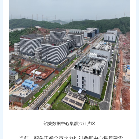
韶关数据中心集群浈江片区
当前，韶关正举全市之力推进数据中心集群建设，