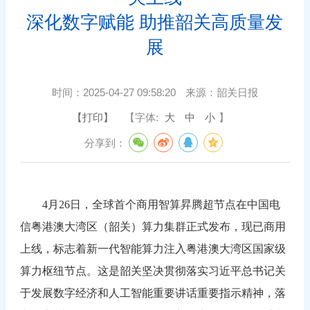
深化数字赋能 助推韶关高质量发
展
时间：
2025-04-27 09:58:20
来源：
韶关日报
【打印】
【字体:
大
中
小
】
分享到：
4月26日，全球首个商用智算昇腾超节点在中国电
信粤港澳大湾区（韶关）算力集群正式发布，现已商用
上线，标志着新一代智能算力注入粤港澳大湾区国家级
算力枢纽节点。这是韶关坚决贯彻落实习近平总书记关
于发展数字经济和人工智能重要讲话重要指示精神，落