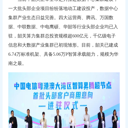
一大批头部企业项目纷纷落地动工建设投产，数据中心
集群产业生态日益完善。四大运营商、腾讯、万国数
据、中联数据、中电鹰硕、华韶等行业头部企业均已入
驻，韶关算力集群总投资规模超600亿元，千亿级电子
信息和大数据产业集群已初现雏形。目前，韶关已建成
6.74万标准机架、具备5.06万P智算承载能力，规模为华
南之最。