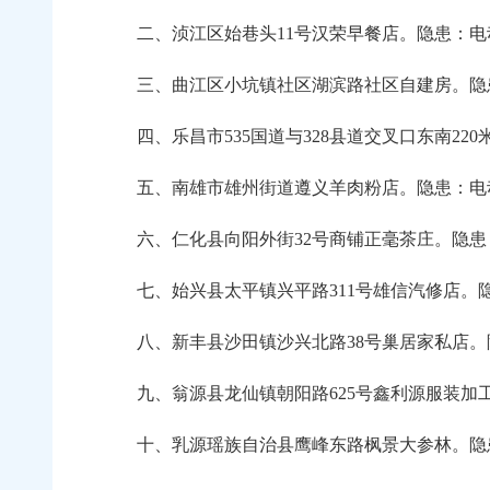
二、浈江区始巷头11号汉荣早餐店。隐患：电
三、曲江区小坑镇社区湖滨路社区自建房。隐患
四、乐昌市535国道与328县道交叉口东南22
五、南雄市雄州街道遵义羊肉粉店。隐患：电动
六、仁化县向阳外街32号商铺正毫茶庄。隐患
七、始兴县太平镇兴平路311号雄信汽修店。
八、新丰县沙田镇沙兴北路38号巢居家私店。
九、翁源县龙仙镇朝阳路625号鑫利源服装加
十、乳源瑶族自治县鹰峰东路枫景大参林。隐患