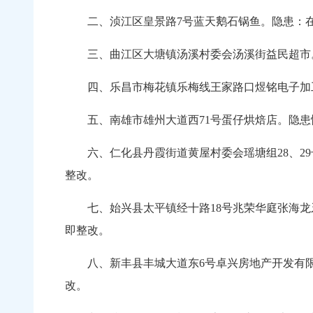
二、浈江区皇景路7号蓝天鹅石锅鱼。隐患：在
三、曲江区大塘镇汤溪村委会汤溪街益民超市。
四、乐昌市梅花镇乐梅线王家路口煜铭电子加工
五、南雄市雄州大道西71号蛋仔烘焙店。隐患
六、仁化县丹霞街道黄屋村委会瑶塘组28、29
整改。
七、始兴县太平镇经十路18号兆荣华庭张海龙
即整改。
八、新丰县丰城大道东6号卓兴房地产开发有限
改。