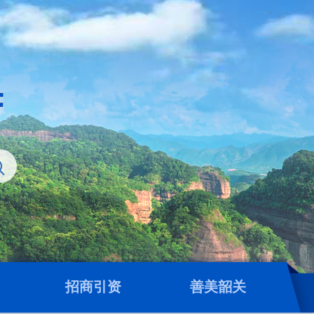
招商引资
善美韶关