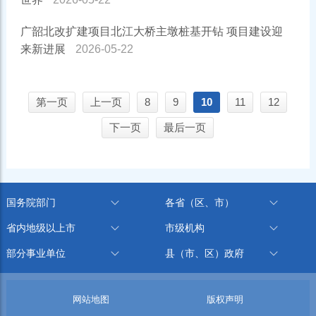
广韶北改扩建项目北江大桥主墩桩基开钻 项目建设迎
来新进展
2026-05-22
第一页
上一页
8
9
10
11
12
下一页
最后一页
国务院部门
各省（区、市）
省内地级以上市
市级机构
部分事业单位
县（市、区）政府
网站地图
版权声明