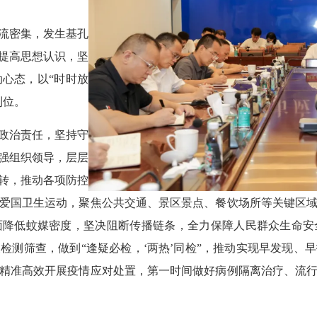
流密集，发生基孔
提高思想认识，坚
心态，以“时时放
到位。
政治责任，坚持守
强组织领导，层层
转，推动各项防控
爱国卫生运动，聚焦公共交通、景区景点、餐饮场所等关键区
面降低蚊媒密度，坚决阻断传播链条，全力保障人民群众生命安
检测筛查，做到“逢疑必检，‘两热’同检”，推动实现早发现、
精准高效开展疫情应对处置，第一时间做好病例隔离治疗、流