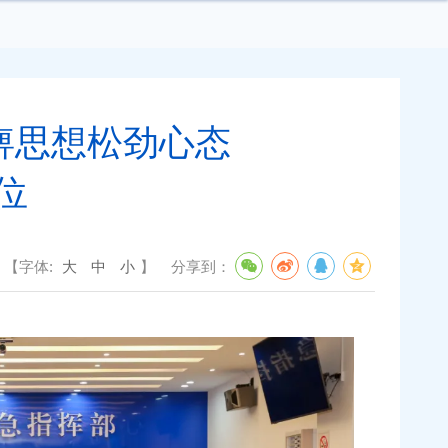
痹思想松劲心态
位
【字体:
大
中
小
】
分享到：