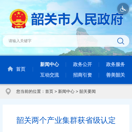
新闻中心
政务公开
政务服务
首页
互动交流
招商引资
善美韶关
您当前的位置：
首页
>
新闻中心
>
韶关要闻
韶关两个产业集群获省级认定