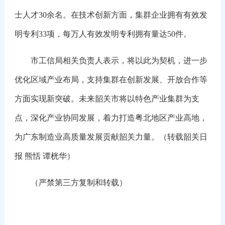
士人才30余名。在技术创新方面，集群企业拥有有效发
明专利33项，每万人有效发明专利拥有量达50件。
市工信局相关负责人表示，将以此为契机，进一步
优化区域产业布局，支持集群在创新发展、开放合作等
方面实现新突破。未来韶关市将以特色产业集群为支
点，深化产业协同发展，着力打造粤北地区产业高地，
为广东制造业高质量发展贡献韶关力量。（转载韶关日
报 熊恬 谭桄华）
（严禁第三方复制和转载）