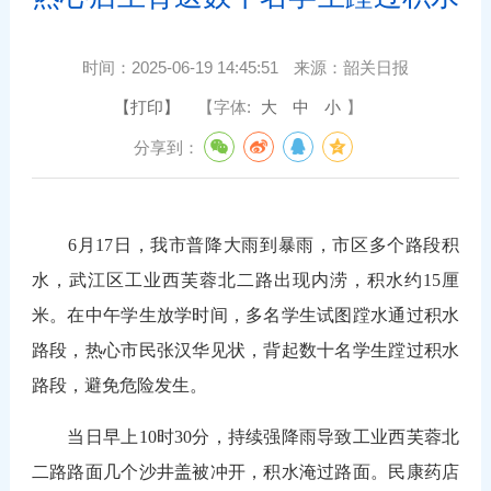
时间：
2025-06-19 14:45:51
来源：
韶关日报
【打印】
【字体:
大
中
小
】
分享到：
6月17日，我市普降大雨到暴雨，市区多个路段积
水，武江区工业西芙蓉北二路出现内涝，积水约15厘
米。在中午学生放学时间，多名学生试图
蹚
水通过积水
路段，热心市民张汉华见状，背起数十名学生蹚过积水
路段，避免危险发生。
当日早上10时30分，持续强降雨导致工业西芙蓉北
二路路面几个沙井盖被冲开，积水淹过路面。民康药店