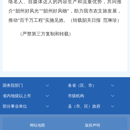
络名人、自媒体达人的内容生产和流量优势，共同推
介“韶州好风光”“韶州好风物”，助力我市农文旅发展，
推动“
百千万
工程”实施见效。
（转载韶关日报
范琳珍
）
（严禁第三方复制和转载）
国务院部门
各省（区、市）
省内地级以上市
市级机构
部分事业单位
县（市、区）政府
网站地图
版权声明