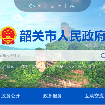
热门搜索：
招聘
就业补贴
公务员
人才引进
就业
政务公开
政务服务
互动交流