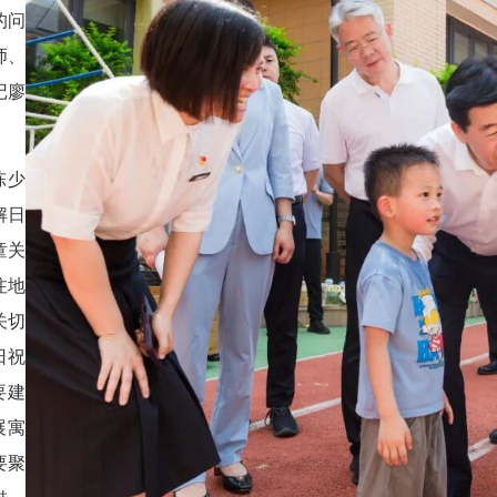
的问
师、
记廖
陈少
解日
童关
注地
关切
日祝
要建
展寓
要聚