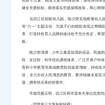
焦留守儿童、困境儿童等特殊群体，细化帮扶举
健全关爱机制，精准落实兜底保障政策，用心用
在武江区韶新幼儿园，陈少荣实地察看幼儿园基
等“六一”主题活动，为孩子们的精彩表现点赞喝
养、打造特色育人品牌的做法给予充分肯定，希望
板。
陈少荣强调，少年儿童是祖国的花朵、民族的未
段、全过程，科学优化课程体系，广泛开展户外体
育和小学教育等基础教育阶段提质增效，持续加
设，全力办好人民满意的教育。要持续健全基层
源，拥有快乐美好的童年。
市领导颜玉明，武江区和市直有关单位负责同志
（严禁第三方复制和转载）