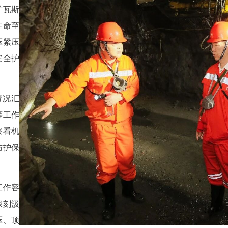
矿瓦斯
生命至
压紧压
安全护
情况汇
等工作
察看机
防护保
工作容
深刻汲
压、顶