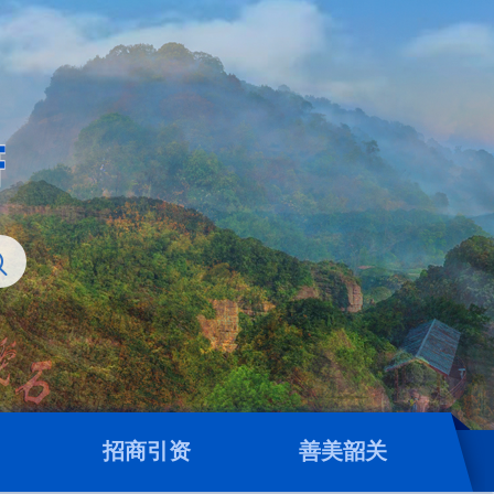
招商引资
善美韶关