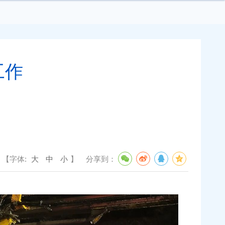
工作
【字体:
大
中
小
】
分享到：