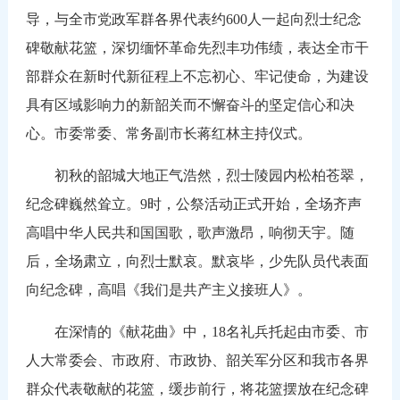
导，与全市党政军群各界代表约600人一起向烈士纪念
碑敬献花篮，深切缅怀革命先烈丰功伟绩，表达全市干
部群众在新时代新征程上不忘初心、牢记使命，为建设
具有区域影响力的新韶关而不懈奋斗的坚定信心和决
心。市委常委、常务副市长蒋红林主持仪式。
初秋的韶城大地正气浩然，烈士陵园内松柏苍翠，
纪念碑巍然耸立。9时，公祭活动正式开始，全场齐声
高唱中华人民共和国国歌，歌声激昂，响彻天宇。随
后，全场肃立，向烈士默哀。默哀毕，少先队员代表面
向纪念碑，高唱《我们是共产主义接班人》。
在深情的《献花曲》中，18名礼兵托起由市委、市
人大常委会、市政府、市政协、韶关军分区和我市各界
群众代表敬献的花篮，缓步前行，将花篮摆放在纪念碑