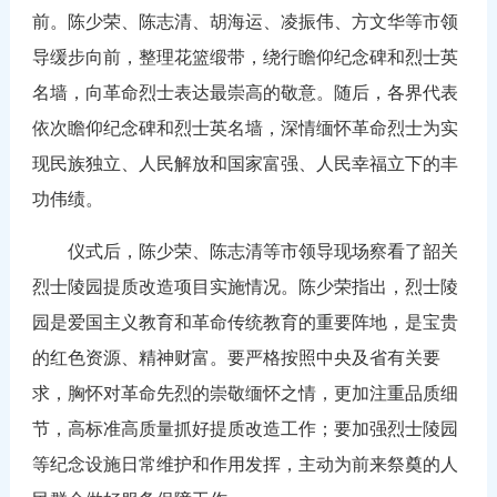
前。陈少荣、陈志清、胡海运、凌振伟、方文华等市领
导缓步向前，整理花篮缎带，绕行瞻仰纪念碑和烈士英
名墙，向革命烈士表达最崇高的敬意。随后，各界代表
依次瞻仰纪念碑和烈士英名墙，深情缅怀革命烈士为实
现民族独立、人民解放和国家富强、人民幸福立下的丰
功伟绩。
仪式后，陈少荣、陈志清等市领导现场察看了韶关
烈士陵园提质改造项目实施情况。陈少荣指出，烈士陵
园是爱国主义教育和革命传统教育的重要阵地，是宝贵
的红色资源、精神财富。要严格按照中央及省有关要
求，胸怀对革命先烈的崇敬缅怀之情，更加注重品质细
节，高标准高质量抓好提质改造工作；要加强烈士陵园
等纪念设施日常维护和作用发挥，主动为前来祭奠的人