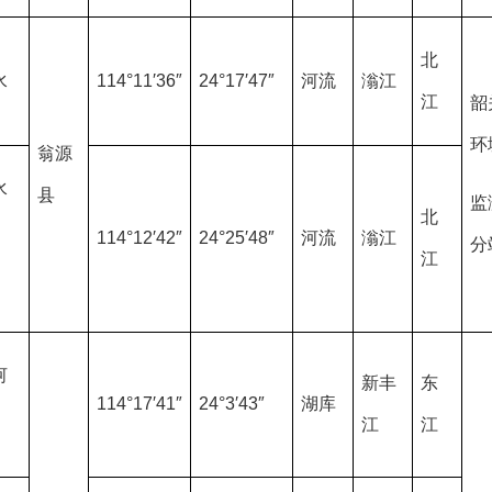
北
水
114°11′36″
24°17′47″
河流
滃江
江
韶
环
翁源
水
县
监
北
114°12′42″
24°25′48″
河流
滃江
分
江
河
新丰
东
114°17′41″
24°3′43″
湖库
江
江