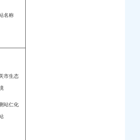
站名称
关市生态
境
测站仁化
站