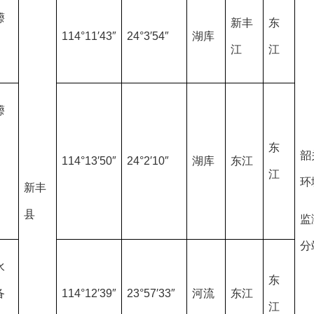
礤
新丰
东
114°11′43″
24°3′54″
湖库
江
江
礤
东
韶
114°13′50″
24°2′10″
湖库
东江
江
环
新丰
县
监
分
水
东
备
114°12′39″
23°57′33″
河流
东江
江