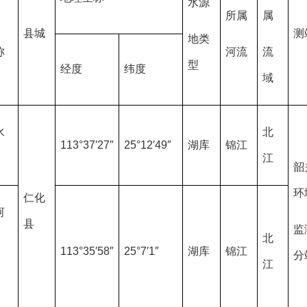
水源
所属
属
县城
测
地类
称
河流
流
型
经度
纬度
域
水
北
113°37′27″
25°12′49″
湖库
锦江
江
韶
环
仁化
河
县
监
北
113°35′58″
25°7′1″
湖库
锦江
分
江