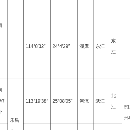
洞
东
114°8′32″
24°4′29″
湖库
东江
江
闸
北
游7
113°19′38″
25°08′05″
河流
武江
江
韶
处
环
乐昌