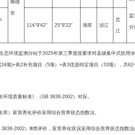
南雄
市
监
水
北
114°9′42″
25°9′22″
湖库
浈江
分
江
环境监测分站于2025年第三季度按要求对县级集中式饮用水
目(24项)+表2补充项目（5项）+表3优选特定项目（33项），共6
质量标准》（GB 3838-2002）对应。
水库）富营养化评价采用综合营养状态指数法。
838-2002）Ⅲ类评价，富营养化状况采用综合营养状态指数