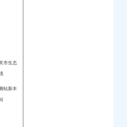
关市生态
境
测站新丰
站