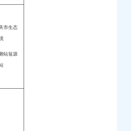
关市生态
境
测站翁源
站