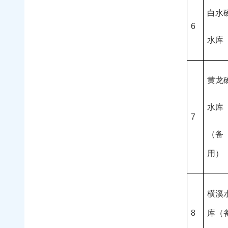
白水
6
水库
黄龙
水库
7
（备
用）
横溪
8
库（