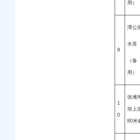
用）
潭公
水库
9
（备
用）
张滩
1
坝上
0
80米