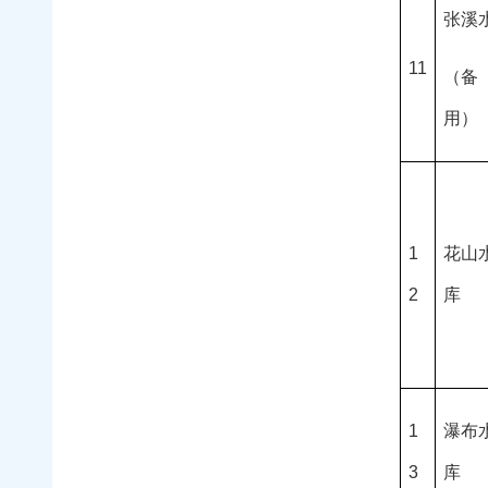
张溪
11
（备
用）
1
花山
2
库
1
瀑布
3
库