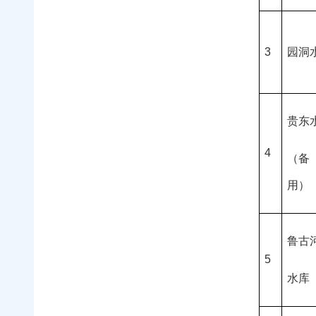
3
园洞
贵东
4
（备
用）
鲁古
5
水库