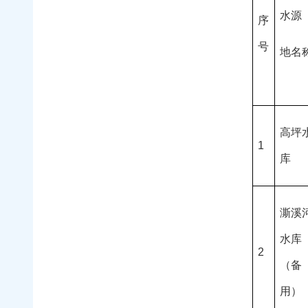
水源
序
号
地名
高坪
1
库
澌溪
水库
2
（备
用）