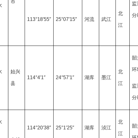
市
监
水
北
分
113°18′55″
25°07′15″
河流
武江
江
韶
环
水
始兴
北
114°4′1″
24°57′1″
湖库
墨江
县
江
监
分
水
北
韶
114°20′38″
25°1′25″
湖库
浈江
江
环