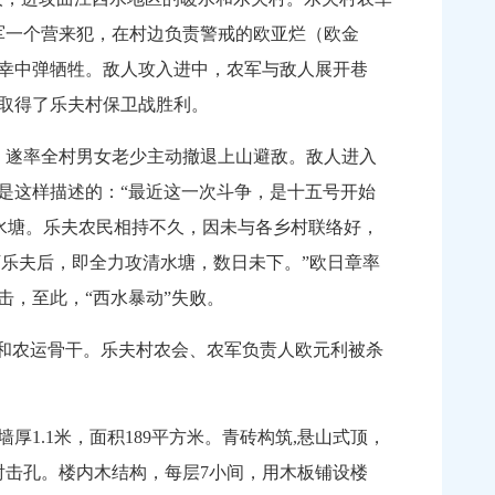
六军一个营来犯，在村边负责警戒的欧亚烂（欧金
不幸中弹牺牲。敌人攻入进中，农军与敌人展开巷
军取得了乐夫村保卫战胜利。
，遂率全村男女老少主动撤退上山避敌。敌人进入
件是这样描述的：“最近这一次斗争，是十五号开始
水塘。乐夫农民相持不久，因未与各乡村联络好，
下乐夫后，即全力攻清水塘，数日未下。”欧日章率
击，至此，“西水暴动”失败。
和农运骨干。乐夫村农会、农军负责人欧元利被杀
，墙厚1.1米，面积189平方米。青砖构筑,悬山式顶，
射击孔。楼内木结构，每层7小间，用木板铺设楼