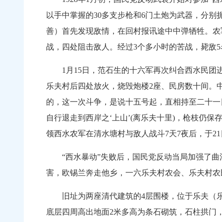
以手中掌握的30多支步枪和6门土炮为武器，分
善）首先发现敌情，在回村报讯途中中弹牺牲。农
战，四处阻击敌人。经过3个多小时的苦战，毙敌
1月15日，范石生的十六军再次纠合西水民团进
乐夫村后四处放火，烧毁炮楼2座、民房数十间。中
的，这一次斗争，是说十五号起，直相持至二十一
自行退走到西岸之‘上山’(离乐夫十里)，枪枝仍
领西水农军在清水塘村与敌人战斗7天7夜后，于2
“西水暴动”失败后，国民党反动当局加强了曲
害，欧锡兰奔走他乡，一六乐夫村农会、乐夫村农
旧址为两座清代建筑的4层围楼，位于乐夫（乐
底层四周高出地面2米多高为条石砌筑，石柱拱门，