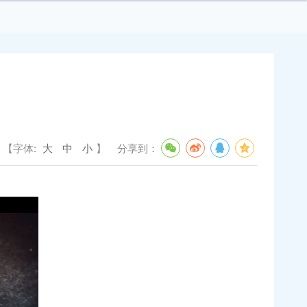
【字体:
大
中
小
】
分享到：