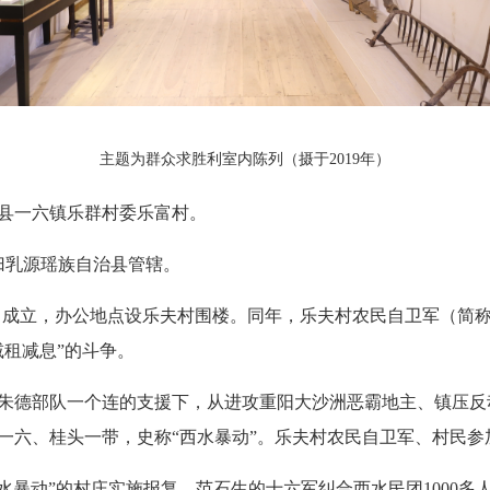
主题为群众求胜利室内陈列（摄于2019年）
县一六镇乐群村委乐富村。
归乳源瑶族自治县管辖。
28.1）成立，办公地点设乐夫村围楼。同年，乐夫村农民自卫军
租减息”的斗争。
军在朱德部队一个连的支援下，从进攻重阳大沙洲恶霸地主、镇压
一六、桂头一带，史称“西水暴动”。乐夫村农民自卫军、村民参
水暴动”的村庄实施报复。范石生的十六军纠合西水民团1000