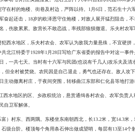
别扼守在村的炮楼、街巷及村边，严阵以待。1月6日，范石生十
军奋起还击，18岁的欧泽恩守住炮楼，对敌人展开猛烈阻击，
5名，伤敌累累。敌营长不敢恋战，率残部狼狈撤退。乐夫村农
犯西水地区，乐夫村农会、农军认为敌我力量悬殊，不宜硬拼
共北江特委于1928年1月28日写给广东省委的报告中对这一事
日，一共七天。当时有十六军与民团(也说有千几人)攻乐夫及清
保存，但全村被焚烧。农民因是自己退走，勇气也还存在。敌人攻
1日主动撤离村庄，于夜间突围，转移曲江东部和仁化县等地打游
江西水地区的区、乡政权统治，悬赏通缉各村农会、农军负责人
民自卫军解体。
富）村东、西两隅。东楼
坐东南朝西北，长13.2米，宽14.3米
石级台阶。楼顶每个角用条石伸出做成望哨，每层有13至14个