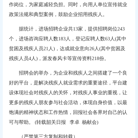
作岗位，为家庭减轻负担。同时，向用人单位宣传就业
政策法规和典型案例，鼓励企业招用残疾人。
据统计，进场招聘企业共
13
家，提供招聘岗位
243
个，进场咨询应聘人数
183
人，登记应聘人数
63
人
(
其中
贫困及残疾人员
21
人
)
，达成就业意向
26
人
(
其中贫困及
残疾人员
4
人
)
，派发春风卡等宣传资料
218
份。
招聘会的举办，为企业和残疾人之间搭建了一个良
好的平台，是解决残疾人就业需求的重要途径，平台建
设体现社会对残疾人的关怀，对残疾人事业的重视，让
更多的残疾人朋友参与社会活动，体现自身价值，以最
饱满的精神状态和工作热情，回报社会各界对自己的认
可与帮助。
(
转载韶关日报
李卓
杨献会
)
（严禁第三方复制和转载）