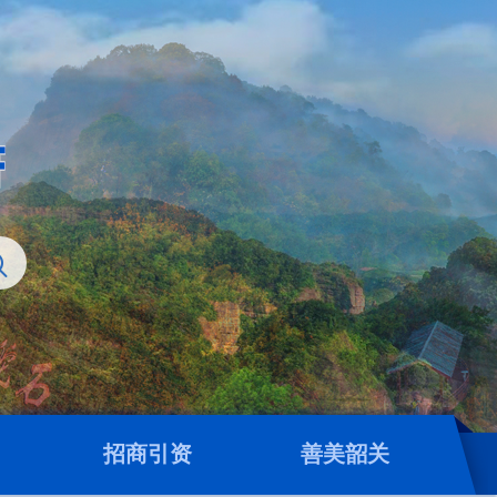
招商引资
善美韶关