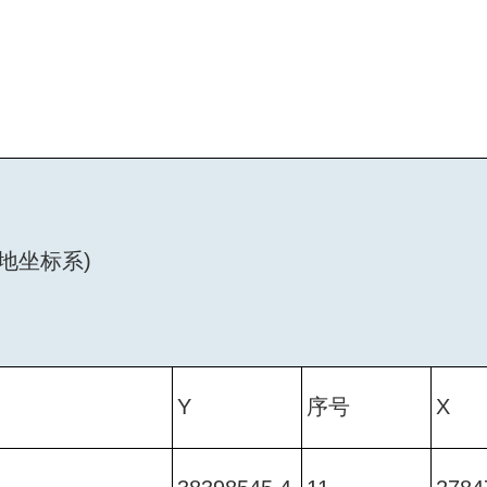
大地坐标系)
Y
序号
X