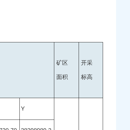
矿区
开采
面积
标高
Y