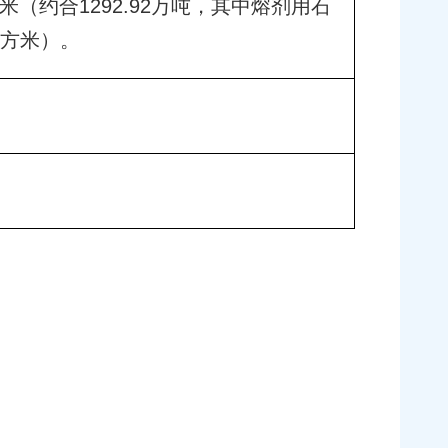
米（约合1292.92万吨，其中熔剂用石
立方米）。