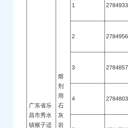
1
2784933
2
2784956
3
2784857
熔
剂
用
4
2784803
广东省乐
石
昌市秀水
灰
镇猴子迳
岩