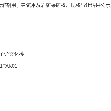
迳熔剂用、建筑用灰岩矿采矿权。现将出让结果公示
子迳文化楼
TAK01