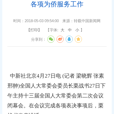
各项为侨服务工作
时间：
2018-05-03 09:54:00
来源：
转载中国新闻网
【打印】
【字体:
大
中
小
】
分享到：
中新社北京
4
月
27
日电
(
记者 梁晓辉 张素
邢
翀
)
全国人大常委会委员长栗战书
27
日下
午主持十三届全国人大常委会第二次会议
闭幕会。在会议完成各项表决事项后，栗