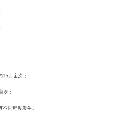
；
；
；
15万亩次；
亩次；
有不同程度发生。