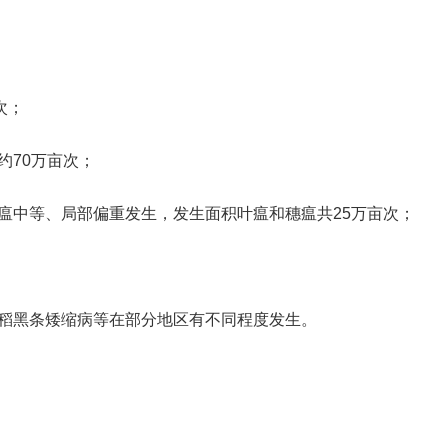
次；
70万亩次；
中等、局部偏重发生，发生面积叶瘟和穗瘟共25万亩次；
黑条矮缩病等在部分地区有不同程度发生。