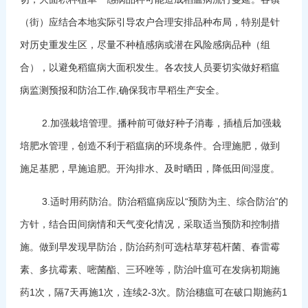
（街）应结合本地实际引导农户合理安排品种布局，特别是针
对历史重发生区，尽量不种植感病或潜在风险感病品种（组
合），以避免稻瘟病大面积发生。各农技人员要切实做好稻瘟
病监测预报和防治工作,确保我市早稻生产安全。
2.加强栽培管理。播种前可做好种子消毒，插植后加强栽
培肥水管理，创造不利于稻瘟病的环境条件。合理施肥，做到
施足基肥，早施追肥。开沟排水、及时晒田，降低田间湿度。
3.适时用药防治。防治稻瘟病应以“预防为主、综合防治”的
方针，结合田间病情和天气变化情况，采取适当预防和控制措
施。做到早发现早防治，防治药剂可选枯草芽苞杆菌、春雷霉
素、多抗霉素、嘧菌酯、三环唑等，防治叶瘟可在发病初期施
药1次，隔7天再施1次，连续2-3次。防治穗瘟可在破口期施药1