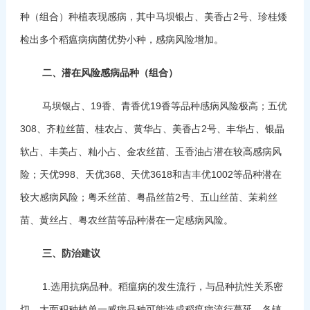
种（组合）种植表现感病，其中马坝银占、美香占2号、珍桂矮
检出多个稻瘟病病菌优势小种，感病风险增加。
二、
潜在风险感病品种（组合）
马坝银占、19香、青香优19香等品种感病风险极高；五优
308、齐粒丝苗、桂农占、黄华占、美香占2号、丰华占、银晶
软占、丰美占、籼小占、金农丝苗、玉香油占潜在较高感病风
险；天优998、天优368、天优3618和吉丰优1002等品种潜在
较大感病风险；粤禾丝苗、粤晶丝苗2号、五山丝苗、茉莉丝
苗、黄丝占、粤农丝苗等品种潜在一定感病风险。
三、
防治建议
1.选用抗病品种。稻瘟病的发生流行，与品种抗性关系密
切，大面积种植单一感病品种可能造成稻瘟病流行蔓延。各镇