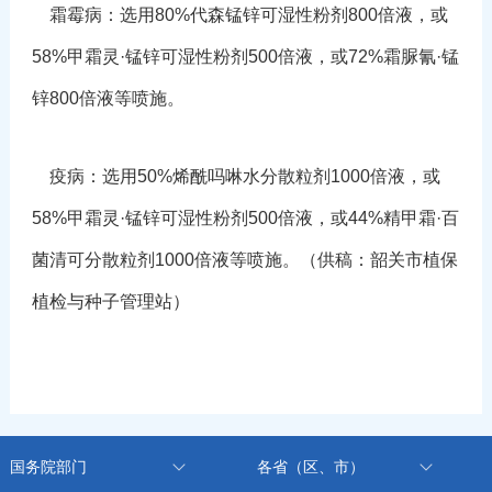
霜霉病：选用80%代森锰锌可湿性粉剂800倍液，或
58%甲霜灵·锰锌可湿性粉剂500倍液，或72%霜脲氰·锰
锌800倍液等喷施。
疫病：选用50%烯酰吗啉水分散粒剂1000倍液，或
58%甲霜灵·锰锌可湿性粉剂500倍液，或44%精甲霜·百
菌清可分散粒剂1000倍液等喷施。（供稿：韶关市植保
植检与种子管理站）
国务院部门
各省（区、市）