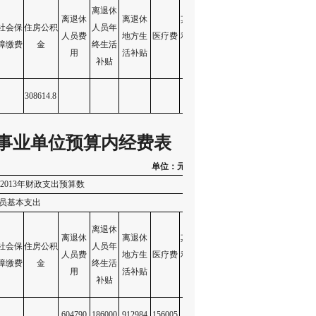
离退休
离退休
离退休
其他福
社会保
住房公积
人员年
其他人
公用经
车
人员费
地方生
医疗费
利性支
合计
障缴费
金
终生活
员支出
费
用
活补贴
出
补贴
308614.8
665638
108800
105000
事业单位预算内经费表
单位：元
2013
年财政支出预算数
员基本支出
公用经
离退休
离退休
离退休
其他福
社会保
住房公积
人员年
其他人
公用经
车
人员费
地方生
医疗费
利性支
合计
障缴费
金
终生活
员支出
费
用
活补贴
出
补贴
604790
186000
912984
156005