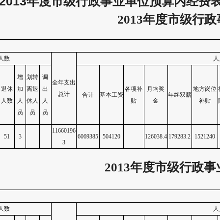
2013年度市级行政事业单位预算内经费
2013
年度市级行政
人数
人
增
划转
调
全年支出
退休
加
离退
出
各项补
月均奖
地方岗位
总计
合计
基本工资
年终双薪
人数
人
休人
人
贴
金
补贴
员
员
员
11660196
51
3
6069385
504120
126038.4
179283.2
1521240
3
2013
年度市级行政事
人数
人