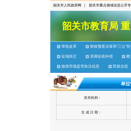
韶关市人民政府网
|
韶关市重点领域信息公开专
韶关市教育局 
审批改革
财政预算决算和“三公”经
征地拆迁
房屋征收补偿
教
旅游市场监管执法信息
民政信息
推进面向转移落户人员的服务公开
单位
发布机构：
生 成 日 期：