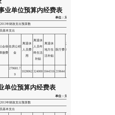
表
事业单位预算内经费表
单位：元
2013
年财政支出预算数
员基本支出
公用经
离退休
离退休
离退休
其他福
社会保
住房公积
人员年
其他人
公用经
车
人员费
地方生
医疗费
利性支
合计
障缴费
金
终生活
员支出
费
用
活补贴
出
补贴
279681.7
1028062
324000
1844316
219644
43000
948600
800000
14
9
业单位预算内经费表
单位：元
2013
年财政支出预算数
员基本支出
公用经