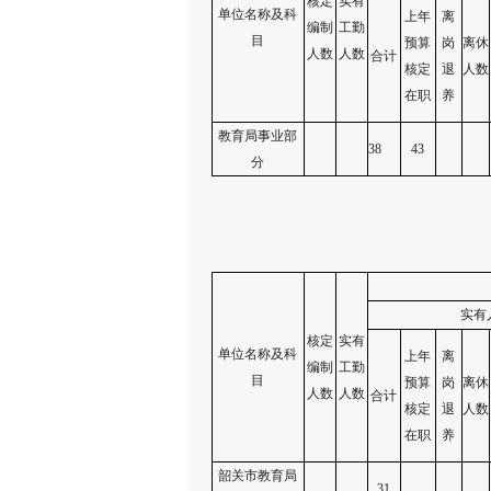
核定
实有
单位名称及科
上年
离
编制
工勤
目
预算
岗
离休
人数
人数
合计
核定
退
人数
在职
养
教育局事业部
38
43
分
实有
核定
实有
单位名称及科
上年
离
编制
工勤
目
预算
岗
离休
人数
人数
合计
核定
退
人数
在职
养
韶关市教育局
31