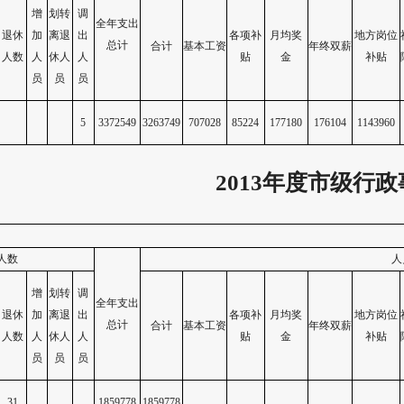
增
划转
调
全年支出
退休
加
离退
出
各项补
月均奖
地方岗位
总计
合计
基本工资
年终双薪
人数
人
休人
人
贴
金
补贴
员
员
员
5
3372549
3263749
707028
85224
177180
176104
1143960
2013
年度市级行政
人数
人
增
划转
调
全年支出
退休
加
离退
出
各项补
月均奖
地方岗位
总计
合计
基本工资
年终双薪
人数
人
休人
人
贴
金
补贴
员
员
员
31
1859778
1859778