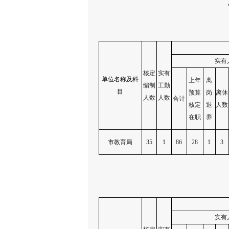
实有
核定
实有
单位名称及科
上年
离
编制
工勤
目
预算
岗
离休
人数
人数
合计
核定
退
人数
在职
养
市教育局
35
1
86
28
1
3
实有