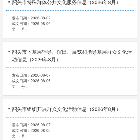
韶关市特殊群体公共文化服务信息（2026年8月）
发布日期：
2026-08-07
成文日期：
2026-08-06
文 号：
韶关市下基层辅导、演出、展览和指导基层群众文化活
动信息（2026年8月）
发布日期：
2026-08-07
成文日期：
2026-08-06
文 号：
韶关市组织开展群众文化活动信息（2026年8月）
发布日期：
2026-08-07
成文日期：
2026-08-06
文 号：