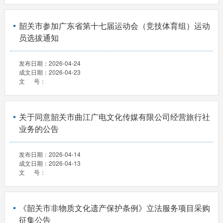
韶关市参加广东省第十七届运动会（竞技体育组）运动
员选拔通知
发布日期：
2026-04-24
成文日期：
2026-04-23
文 号：
关于同意韶关市曲江广电文化传媒有限公司经营旅行社
业务的公告
发布日期：
2026-04-14
成文日期：
2026-04-13
文 号：
《韶关市非物质文化遗产保护条例》立法服务项目采购
征集公告