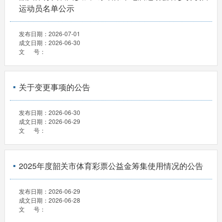
运动员名单公示
发布日期：
2026-07-01
成文日期：
2026-06-30
文 号：
关于变更事项的公告
发布日期：
2026-06-30
成文日期：
2026-06-29
文 号：
2025年度韶关市体育彩票公益金筹集使用情况的公告
发布日期：
2026-06-29
成文日期：
2026-06-28
文 号：