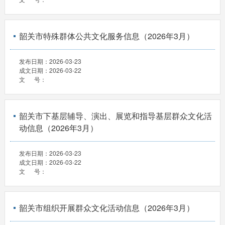
韶关市特殊群体公共文化服务信息（2026年3月）
发布日期：
2026-03-23
成文日期：
2026-03-22
文 号：
韶关市下基层辅导、演出、展览和指导基层群众文化活
动信息（2026年3月）
发布日期：
2026-03-23
成文日期：
2026-03-22
文 号：
韶关市组织开展群众文化活动信息（2026年3月）