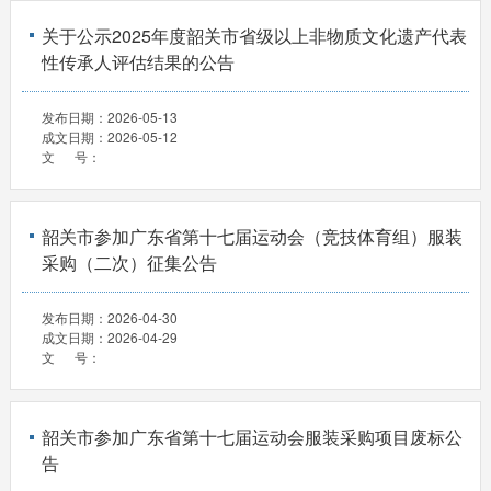
关于公示2025年度韶关市省级以上非物质文化遗产代表
性传承人评估结果的公告
发布日期：
2026-05-13
成文日期：
2026-05-12
文 号：
韶关市参加广东省第十七届运动会（竞技体育组）服装
采购（二次）征集公告
发布日期：
2026-04-30
成文日期：
2026-04-29
文 号：
韶关市参加广东省第十七届运动会服装采购项目废标公
告