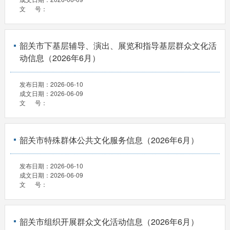
文 号：
韶关市下基层辅导、演出、展览和指导基层群众文化活
动信息（2026年6月）
发布日期：
2026-06-10
成文日期：
2026-06-09
文 号：
韶关市特殊群体公共文化服务信息（2026年6月）
发布日期：
2026-06-10
成文日期：
2026-06-09
文 号：
韶关市组织开展群众文化活动信息（2026年6月）