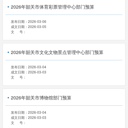
2026年韶关市体育彩票管理中心部门预算
发布日期：
2026-03-06
成文日期：
2026-03-05
文 号：
2026年韶关市文化文物景点管理中心部门预算
发布日期：
2026-03-04
成文日期：
2026-03-03
文 号：
2026年韶关市博物馆部门预算
发布日期：
2026-03-04
成文日期：
2026-03-03
文 号：