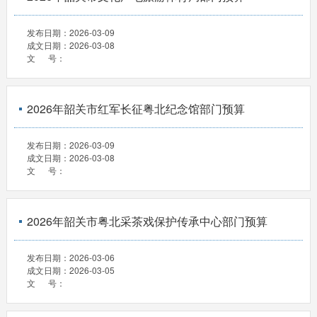
发布日期：
2026-03-09
成文日期：
2026-03-08
文 号：
2026年韶关市红军长征粤北纪念馆部门预算
发布日期：
2026-03-09
成文日期：
2026-03-08
文 号：
2026年韶关市粤北采茶戏保护传承中心部门预算
发布日期：
2026-03-06
成文日期：
2026-03-05
文 号：