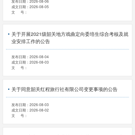
发布日期：
2026-08-06
成文日期：
2026-08-05
文 号：
关于开展2021级韶关地方戏曲定向委培生综合考核及就
业安排工作的公告
发布日期：
2026-08-04
成文日期：
2026-08-03
文 号：
关于同意韶关红程旅行社有限公司变更事项的公告
发布日期：
2026-08-03
成文日期：
2026-08-02
文 号：