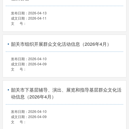
发布日期：
2026-04-13
成文日期：
2026-04-11
文 号：
韶关市组织开展群众文化活动信息（2026年4月）
发布日期：
2026-04-10
成文日期：
2026-04-09
文 号：
韶关市下基层辅导、演出、展览和指导基层群众文化活
动信息（2026年4月）
发布日期：
2026-04-10
成文日期：
2026-04-09
文 号：