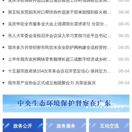
吴庆华在调研丹霞山重点项目推进工作时强调
站位全局服务大局 景城联动一体发展
08-06
第五轮东莞韶关对口帮扶协作选派干部来韶报到
薪火相传接续奋斗 莞韶协作再启新程
08-06
吴庆华在全市服务业大会上强调
突出需求牵引 分层分类推进
奋力开
08-05
市人大常委会党组召开会议
深入学习贯彻习近平总书记重要讲话重要指示精神
08-05
我市多方共管织密市民饮水安全防护网
构建全流程管控体系
08-05
上半年我市农村网络零售额增长超三成
数字经济成乡村振兴强劲新引擎
08-05
十五届市政府第154次常务会议召开
坚定信心 保持定力 稳扎稳打
08-04
奋
我市茶产业协会正式成立
抱团聚合力 兴茶促振兴
08-04
政务公开
政务服务
互动交流