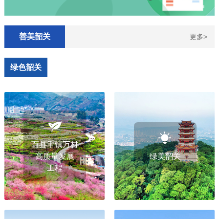
善美韶关
更多>
绿色韶关
百县千镇万村
高质量发展
绿美韶关
工程