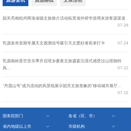
旅游资讯
旅游路线
文体活动
韶关亮相杭州两场省级文旅推介活动拓宽省外研学游周末游客源渠道
07-28
乳源发布首期专属天文观测信号吸引天文爱好者前来打卡
07-24
乳源南岭星空音乐季开启瑶乡夏夜文旅盛宴沉浸式感受过山瑶独特
风...
07-22
“丹霞山号”成为流动的风景线展示韶关文旅形象的“移动城市展厅...
07-15
国务院部门
各省（区、市）
省内地级以上市
市级机构