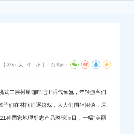
【字体:
大
中
小
】
分享到：
悬挑式二层树屋咖啡吧里香气氤氲，年轻游客们
孩子们在林间追逐嬉戏，大人们围坐闲谈，尽
1种国家地理标志产品琳琅满目，一幅“美丽