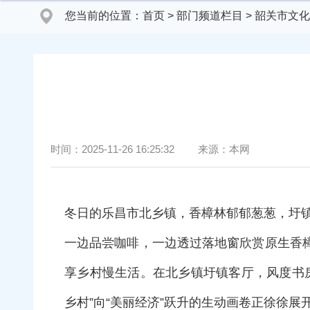
您当前的位置：
首页
>
部门频道栏目
>
韶关市文化
时间：
2025-11-26 16:25:32
来源：
本网
冬日的乐昌市北乡镇，香樟林郁郁葱葱，圩镇
一边品尝咖啡，一边透过落地窗欣赏原生香
享乡村慢生活。在北乡镇圩镇客厅，风度书
乡村”向“美丽经济”跃升的生动画卷正徐徐展