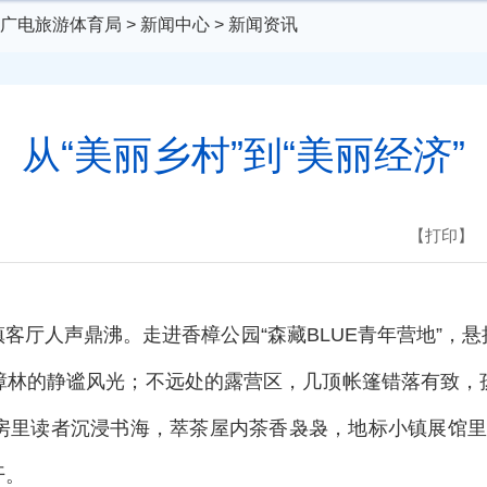
广电旅游体育局
>
新闻中心
>
新闻资讯
从“美丽乡村”到“美丽经济”
【打印】
客厅人声鼎沸。走进香樟公园“森藏BLUE青年营地”，
樟林的静谧风光；不远处的露营区，几顶帐篷错落有致，
房里读者沉浸书海，萃茶屋内茶香袅袅，地标小镇展馆里2
开。