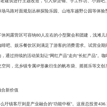
栋老建筑进行主题改造，引入杂货铺、手工作坊、小酒吧
林场马路对面规划丛林探险乐园、山地车越野公园等体验型
下休闲露营区可容纳80人左右的小型聚会和团建，浅滩儿
咖啡吧、娱乐餐饮区则满足了游客的消费需求。试营业期
，通过持续的活动策划让“网红产品”走向“长虹产品”。
龙空间，北乡镇专属IP形象衍生的帆布袋、摇摇乐等文
融合新价值
么圩镇客厅则是产业融合的“功能中枢”。这座总投资436.